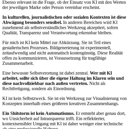
Ebenso relevant ist die Frage, ob der Einsatz von KI mit den Werten
der jeweiligen Marke oder Person vereinbar erscheint.
In kulturellen, journalistischen oder sozialen Kontexten ist diese
Abwägung besonders sensibel.
In anderen Bereichen wird KI
zunehmend als selbstverständliches Werkzeug akzeptiert, sofern
Qualität, Transparenz und Verantwortung erkennbar bleiben.
Für mich ist KI kein Mittel zur Abkürzung. Sie ist Teil eines
gestalterischen Prozesses. Bildgenerierung ist experimentell,
zeitaufwendig und nicht automatisch kostengünstig. Diese Realität
offen zu kommunizieren, ist Voraussetzung für tragfähige
Zusammenarbeit.
Eine bewusste Selbstverortung ist dabei zentral.
Wer mit KI
arbeitet, sollte sich über die eigene Haltung im Klaren sein und
diese nachvollziehbar nach außen vertreten.
Nicht als
Rechtfertigung, sondern als Einordnung.
KI ist kein Selbstzweck. Sie ist ein Werkzeug zur Visualisierung von
Konzepten innerhalb eines größeren kreativen Zusammenhangs.
Ein Shitstorm ist kein Automatismus.
Er entsteht aber genau dort,
wo Unsicherheit auf Intransparenz trifft. Ein reflektierter,
kontextsensibler Umgang mit KI ist daher weniger eine technische
als eine professionelle Haltung.