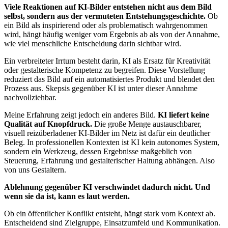
Viele Reaktionen auf KI-Bilder entstehen nicht aus dem Bild
selbst, sondern aus der vermuteten Entstehungsgeschichte.
Ob
ein Bild als inspirierend oder als problematisch wahrgenommen
wird, hängt häufig weniger vom Ergebnis ab als von der Annahme,
wie viel menschliche Entscheidung darin sichtbar wird.
Ein verbreiteter Irrtum besteht darin, KI als Ersatz für Kreativität
oder gestalterische Kompetenz zu begreifen. Diese Vorstellung
reduziert das Bild auf ein automatisiertes Produkt und blendet den
Prozess aus. Skepsis gegenüber KI ist unter dieser Annahme
nachvollziehbar.
Meine Erfahrung zeigt jedoch ein anderes Bild.
KI liefert keine
Qualität auf Knopfdruck.
Die große Menge austauschbarer,
visuell reizüberladener KI-Bilder im Netz ist dafür ein deutlicher
Beleg. In professionellen Kontexten ist KI kein autonomes System,
sondern ein Werkzeug, dessen Ergebnisse maßgeblich von
Steuerung, Erfahrung und gestalterischer Haltung abhängen. Also
von uns Gestaltern.
Ablehnung gegenüber KI verschwindet dadurch nicht.
Und
wenn sie da ist, kann es laut werden.
Ob ein öffentlicher Konflikt entsteht, hängt stark vom Kontext ab.
Entscheidend sind Zielgruppe, Einsatzumfeld und Kommunikation.